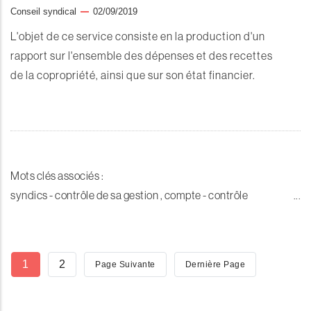
Conseil syndical
02/09/2019
L'objet de ce service consiste en la production d'un
rapport sur l'ensemble des dépenses et des recettes
de la copropriété, ainsi que sur son état financier.
Mots clés associés :
syndics - contrôle de sa gestion , compte - contrôle
Pagination
Page
1
Page
2
Page
Page Suivante
Dernière
Dernière Page
Courante
Suivante
Page