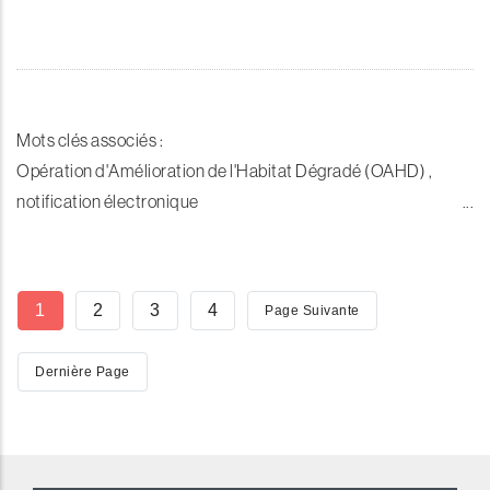
Mots clés associés :
Opération d'Amélioration de l'Habitat Dégradé (OAHD) ,
notification électronique
Pagination
Page
1
Page
2
Page
3
Page
4
Page
Page Suivante
Courante
Suivante
Dernière
Dernière Page
Page