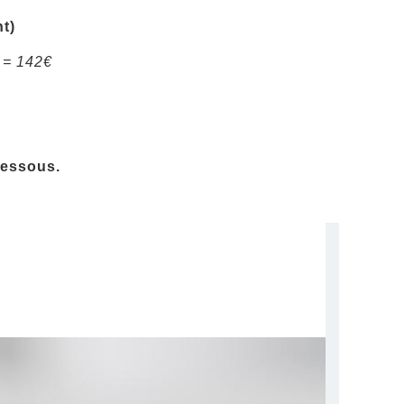
t)
) = 142€
essous.