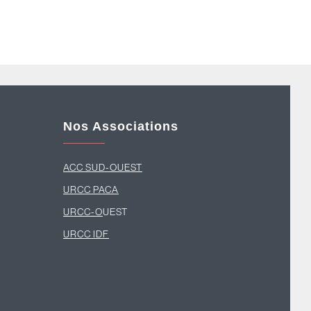
Nos Associations
ACC SUD-OUEST
U
RCC PACA
URCC-O
UEST
URCC IDF