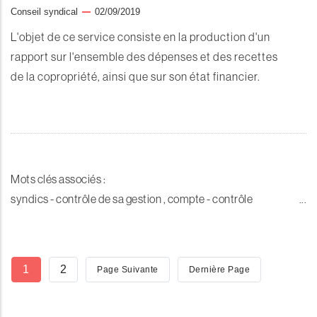
Conseil syndical
02/09/2019
L'objet de ce service consiste en la production d'un
rapport sur l'ensemble des dépenses et des recettes
de la copropriété, ainsi que sur son état financier.
Mots clés associés :
syndics - contrôle de sa gestion , compte - contrôle
Pagination
Page
1
Page
2
Page
Page Suivante
Dernière
Dernière Page
Courante
Suivante
Page