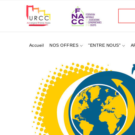
Aller
au
Recherc
contenu
principal
Accueil
NOS OFFRES
"ENTRE NOUS"
A