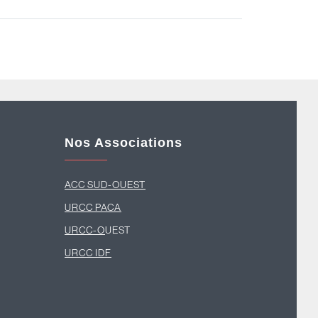
Nos Associations
ACC SUD-OUEST
U
RCC PACA
URCC-O
UEST
URCC IDF