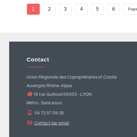
Pagination
Page
1
Page
2
Page
3
Page
4
Page
5
Page
6
Pag
Page
Courante
Suiv
Contact
Union Régionale des Copropriétaires et Colotis
Auvergne Rhône-Alpes
18 rue Guilloud 69003 - LYON
Métro : Sans souci
04 72 57 09 35
Contact par email