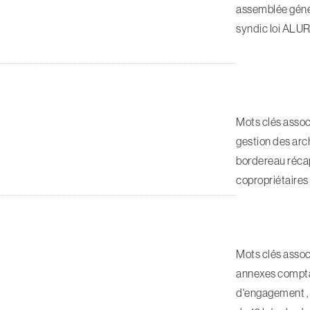
assemblée génér
syndic loi ALU
Mots clés assoc
gestion des arch
bordereau récap
copropriétaires 
Mots clés assoc
annexes comptab
d'engagement , 