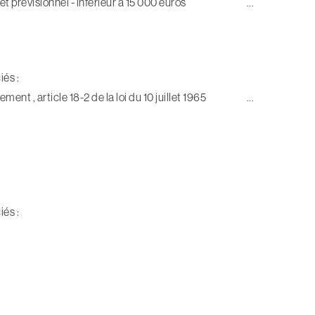
get prévisionnel - inférieur à 15 000 euros
iés :
ent , article 18-2 de la loi du 10 juillet 1965
iés :