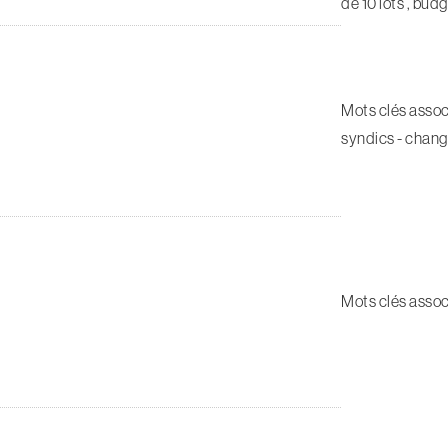
de 10 lots , bud
Mots clés assoc
syndics - changem
Mots clés assoc