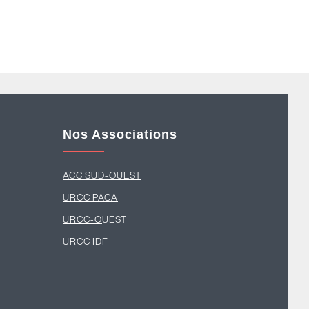
Nos Associations
ACC SUD-OUEST
U
RCC PACA
URCC-O
UEST
URCC IDF